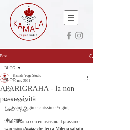
Post
BLOG
Kamala Yoga Studio
BLOG
30 nov 2021
APARIGRAHA - la non
yoga
possessività
workshopyoga
Carissimi Yogin e carissime Yogini,
weekend yoga
ritiro yoga
Annunciamo con entusiasmo il prossimo 
workshop
 Yoga, che terrà Milena sabato 
yoga nel piacentino