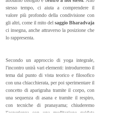
abbiamo bisogno è d
entro a noi stessi
. Allo 
stesso tempo, ci aiuta a comprendere il 
valore più profondo della condivisione con 
gli altri, come il mito del 
saggio Bharadvaja
ci insegna, anche attraverso la posizione che 
lo rappresenta.
Secondo un approccio di yoga integrale, 
l'incontro unirà vari elementi: introdurremo il 
tema dal punto di vista teorico e filosofico 
con una chiacchierata, per poi sperimentare il 
concetto di aparigraha tramite il corpo, con 
una sequenza di asana e tramite il respiro, 
con tecniche di pranayama; chiuderemo 
l’esperienza con una meditazione guidata 
che ci accompagnerà verso il rilassamento 
finale.