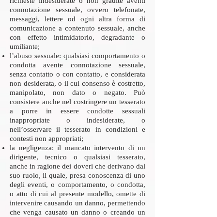
richieste indesiderate o non gradite aventi
connotazione sessuale, ovvero telefonate,
messaggi, lettere od ogni altra forma di
comunicazione a contenuto sessuale, anche
con effetto intimidatorio, degradante o
umiliante;
l’abuso sessuale: qualsiasi comportamento o
condotta avente connotazione sessuale,
senza contatto o con contatto, e considerata
non desiderata, o il cui consenso è costretto,
manipolato, non dato o negato. Può
consistere anche nel costringere un tesserato
a porre in essere condotte sessuali
inappropriate o indesiderate, o
nell’osservare il tesserato in condizioni e
contesti non appropriati;
la negligenza: il mancato intervento di un
dirigente, tecnico o qualsiasi tesserato,
anche in ragione dei doveri che derivano dal
suo ruolo, il quale, presa conoscenza di uno
degli eventi, o comportamento, o condotta,
o atto di cui al presente modello, omette di
intervenire causando un danno, permettendo
che venga causato un danno o creando un