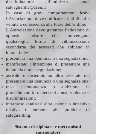
discriminatorie all’indirizzo email
salvaguardia@csen.it
In caso di gravi comportamenti lesivi
l’Associazione deve notificare i fatti di cui è
venuta a conoscenza alle forze dell’ordine.
L’Associazione deve garantire l’adozione di
apposite misure che prevengano
qualsivoglia forma di vittimizzazione
secondaria dei tesserati che abbiano in
buona fede:
presentato una denuncia o una segnalazione;
manifestato l’intenzione di presentare una
denuncia o una segnalazione;
assistito o sostenuto un altro tesserato nel
presentare una denuncia o una segnalazione;
reso testimonianza o audizione in
procedimenti in materia di abusi, violenze o
discriminazioni;
intrapreso qualsiasi altra azione o iniziativa
relativa o inerente alle politiche di
safeguarding.
Sistema disciplinare e meccanismi
sanzionatori