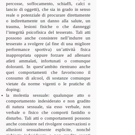
percosse, soffocamento, schiaffi, calci o
lancio di oggetti), che sia in grado in senso
reale o potenziale di procurare direttamente
o indirettamente un danno alla salute, un
trauma, lesioni fisiche o che danneggi
l’integrità psicofisica del tesserato. Tali atti
possono anche consistere nell’indurre un
tesserato a svolgere (al fine di una migliore
performance sportiva) un’attività fisica
inappropriata oppure forzare ad allenarsi
atleti ammalati, infortunati o comunque
doloranti. In quest’ambito rientrano anche
quei comportamenti che favoriscono il
consumo di alcool, di sostanze comunque
vietate da norme vigenti o le pratiche di
doping;
la molestia sessuale: qualunque atto o
comportamento indesiderato e non gradito
di natura sessuale, sia esso verbale, non
verbale o fisico che comporti fastidio o
disturbo. Tali atti o comportamenti possono
anche consistere nel rivolgere osservazioni o
allusioni sessualmente esplicite, nonché