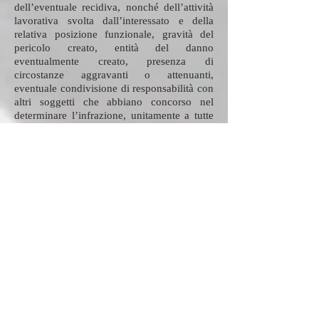
dell’eventuale recidiva, nonché dell’attività
lavorativa svolta dall’interessato e della
relativa posizione funzionale, gravità del
pericolo creato, entità del danno
eventualmente creato, presenza di
circostanze aggravanti o attenuanti,
eventuale condivisione di responsabilità con
altri soggetti che abbiano concorso nel
determinare l’infrazione, unitamente a tutte
le altre particolari circostanze che possono
aver caratterizzato il fatto.
Il presente sistema sanzionatorio deve essere
portato a conoscenza di tutti i Destinatari del
Modello attraverso i mezzi ritenuti più
idonei dall’Associazione.
Sanzioni nei confronti dei collaboratori
retribuiti
I comportamenti tenuti dai collaboratori
retribuiti in violazione delle disposizioni del
presente modello, inclusa la violazione degli
obblighi di informazione nei confronti
dell’Associazione, e della documentazione
che ne costituisce parte integrante (es.