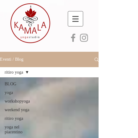
Eventi / Blog
ritiro yoga
BLOG
yoga
workshopyoga
weekend yoga
ritiro yoga
yoga nel
piacentino