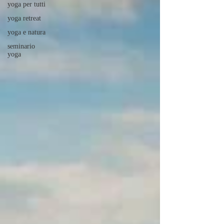
yoga per tutti
yoga retreat
yoga e natura
seminario
yoga