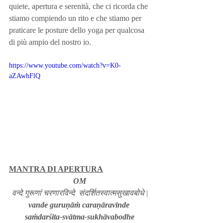
quiete, apertura e serenità, che ci ricorda che 
stiamo compiendo un rito e che stiamo per 
praticare le posture dello yoga per qualcosa 
di più ampio del nostro io. 
https://www.youtube.com/watch?v=K0-
aZAwhFlQ
MANTRA DI APERTURA
OM
वन्दे गुरूणां चरणारविन्दे
संदर्शितस्वात्मसुखावबोधे
|
vande guruṇāṁ caraṇāravinde
saṁdarśita-svātma-sukhāvabodhe