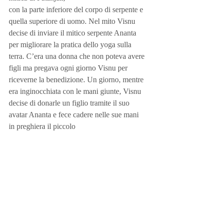
con la parte inferiore del corpo di serpente e 
quella superiore di uomo. Nel mito Visnu 
decise di inviare il mitico serpente Ananta 
per migliorare la pratica dello yoga sulla 
terra. C’era una donna che non poteva avere 
figli ma pregava ogni giorno Visnu per 
riceverne la benedizione. Un giorno, mentre 
era inginocchiata con le mani giunte, Visnu 
decise di donarle un figlio tramite il suo 
avatar Ananta e fece cadere nelle sue mani 
in preghiera il piccolo 
Patanjali. 
Pat
 significa cadere e 
anjali
 è il 
gesto che la donna faceva con le mani in 
preghiera. Il mito racconta che Ananta, 
mentre cadeva sulla terra, non ebbe il tempo 
di completare la propria trasformazione in 
uomo e rimase con la parte superiore del 
busto umana e la sua metà inferiore con la 