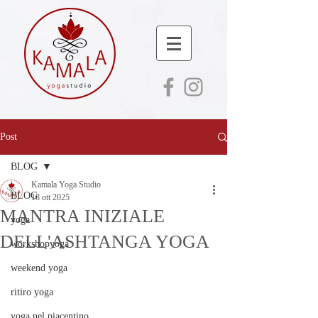
Post
BLOG
Kamala Yoga Studio
BLOG
18 ott 2025
MANTRA INIZIALE
yoga
DELL'ASHTANGA YOGA
workshopyoga
weekend yoga
ritiro yoga
yoga nel piacentino