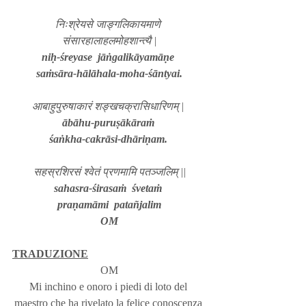
निःश्रेयसे जाङ्गलिकायमाणे 
संसारहालाहलमोहशान्त्यै
|
niḥ-śreyase  jāṅgalikāyamāṇe
saṁsāra-hālāhala-moha-śāntyai.
आबाहुपुरुषाकारं शङ्खचक्रासिधारिणम् | 
ābāhu-puruṣākāraṁ
śaṅkha-cakrāsi-dhāriṇam. 
सहस्रशिरसं श्वेतं प्रणमामि पतञ्जलिम् ||
sahasra-śirasaṁ  śvetaṁ
praṇamāmi  patañjalim
OM
TRADUZIONE
OM
Mi inchino e onoro i piedi di loto del 
maestro che ha rivelato la felice conoscenza 