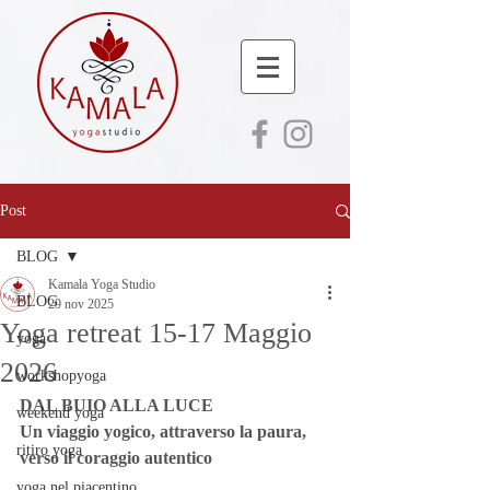
Post
BLOG
Kamala Yoga Studio
BLOG
29 nov 2025
Yoga retreat 15-17 Maggio
yoga
2026
workshopyoga
DAL BUIO ALLA LUCE 
weekend yoga
Un viaggio yogico, attraverso la paura, 
ritiro yoga
verso il coraggio autentico
yoga nel piacentino