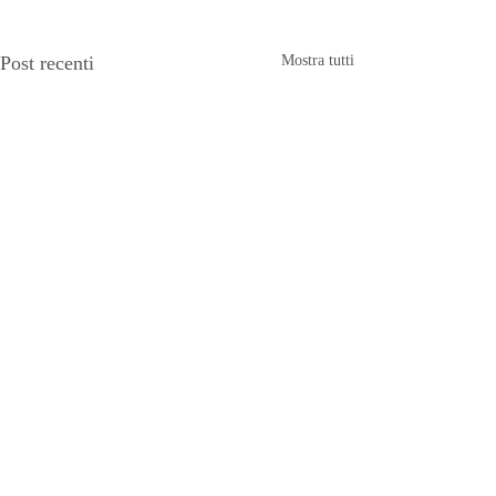
Post recenti
Mostra tutti
Commenti
Visvamitra
Koundinya