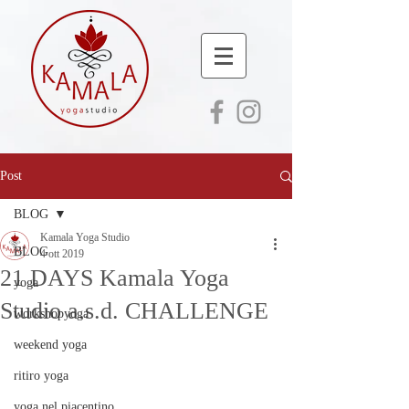
Post
BLOG
Kamala Yoga Studio
BLOG
4 ott 2019
21 DAYS Kamala Yoga
yoga
Studio a.s.d. CHALLENGE
workshopyoga
weekend yoga
ritiro yoga
yoga nel piacentino