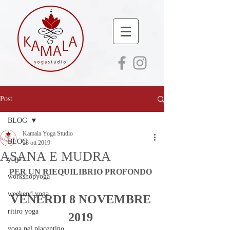
Post
BLOG
Kamala Yoga Studio
BLOG
28 ott 2019
ASANA E MUDRA
yoga
PER UN RIEQUILIBRIO PROFONDO 
workshopyoga
weekend yoga
VENERDI 8 NOVEMBRE 
ritiro yoga
 2019  
yoga nel piacentino