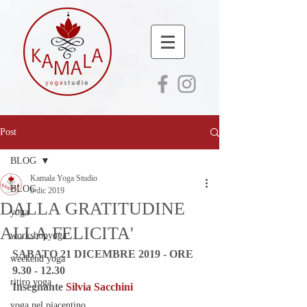
Post
BLOG
Kamala Yoga Studio
BLOG
8 dic 2019
DALLA GRATITUDINE
yoga
ALLA FELICITA'
workshopyoga
SABATO 21 DICEMBRE 2019 - ORE 
weekend yoga
9.30 - 12.30 
ritiro yoga
Insegnante 
Silvia Sacchini
yoga nel piacentino