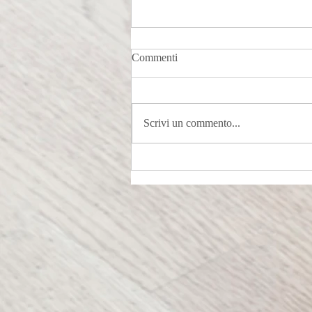
Commenti
Visvamitra
Scrivi un commento...