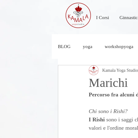
I Corsi
Ginnastic
BLOG
yoga
workshopyoga
Kamala Yoga Studio
yoga e natura
seminario yog
Marichi
Percorso fra alcuni 
Chi sono i Rishi?
I Rishi 
sono i saggi c
valori e l'ordine mora