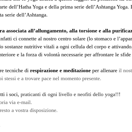
arte dell’Hatha Yoga e della prima serie dell’Ashtanga Yoga. 
ta serie dell’Ashtanga.
ra associata all’allungamento, alla torsione e alla purifica
fatti ci connette al nostro centro solare (lo stomaco e l’appar
o sostanze nutritive vitali a ogni cellula del corpo e attivando
teriore e la forza di volontà necessarie per affrontare le sfide 
e tecniche di 
respirazione e meditazione
 per allenare 
il nos
oi stessi e a trovare pace nel momento presente.
tti i soci,
 praticanti di ogni livello e neofiti dello yoga!!
!
ria via e-mail.
esto a vostra disposizione.
 