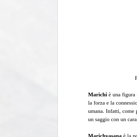
P
Marichi
 è una figura
la forza e la connessio
umana. Infatti, come 
un saggio con un carat
Marichyasana
 è la p