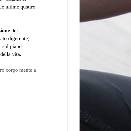
Le ultime quattro 
zione
 del 
ato digerente) 
, sul piano 
della vita.
tro corpo mente a 