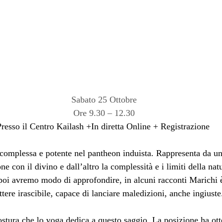
Sabato 25 Ottobre
Ore 9.30 – 12.30
resso il Centro Kailash
 +In diretta Online + Registrazione
 complessa e potente nel pantheon induista. Rappresenta da un 
ne con il divino e dall’altro la complessità e i limiti della nat
poi avremo modo di approfondire, in alcuni racconti Marichi 
tere irascibile, capace di lanciare maledizioni, anche ingiuste
ostura che lo yoga dedica a questo saggio. La posizione ha otto