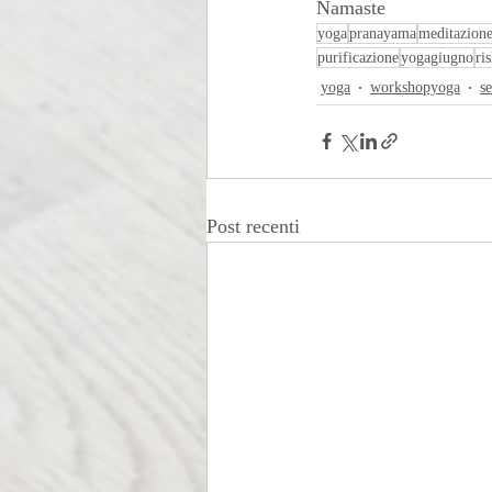
Namaste 
yoga
pranayama
meditazion
purificazione
yogagiugno
ris
yoga
workshopyoga
s
Post recenti