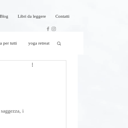
 Blog
Libri da leggere
Contatti
 per tutti
yoga retreat
 saggezza, i 