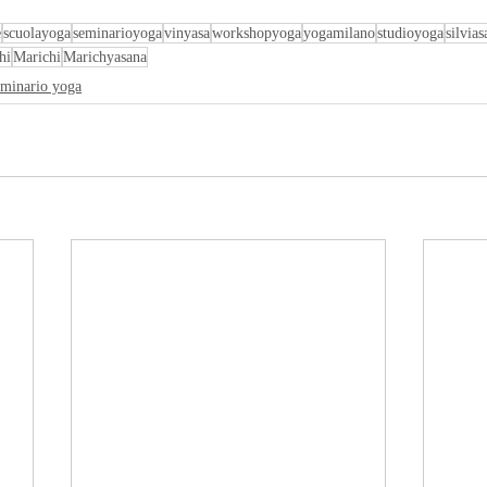
e
scuolayoga
seminarioyoga
vinyasa
workshopyoga
yogamilano
studioyoga
silvias
hi
Marichi
Marichyasana
eminario yoga