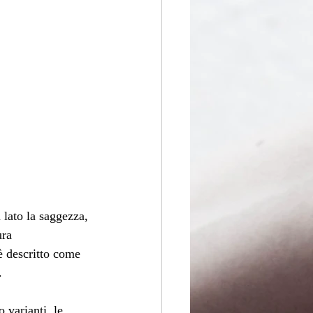
lato la saggezza, 
ura 
è descritto come 
. 
 varianti, le 