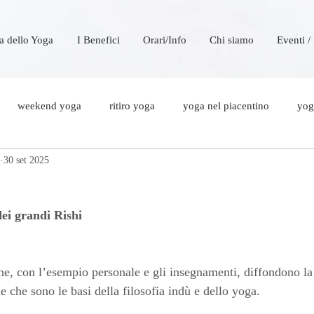
a dello Yoga
I Benefici
Orari/Info
Chi siamo
Eventi /
weekend yoga
ritiro yoga
yoga nel piacentino
yoga
30 set 2025
a
dei grandi Rishi
he, con l’esempio personale e gli insegnamenti, diffondono la
le che sono le basi della filosofia indù e dello yoga. 