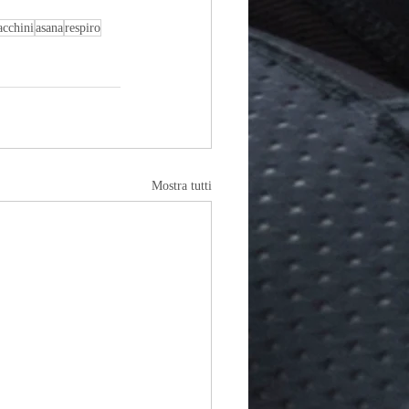
acchini
asana
respiro
Mostra tutti