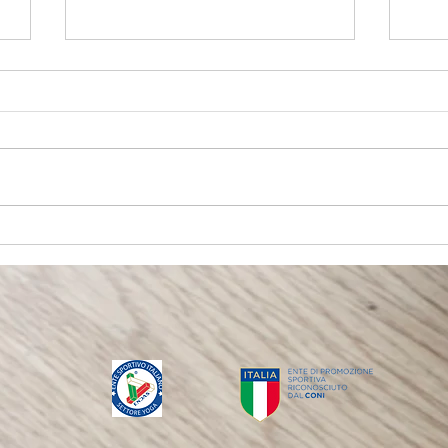
Koundinya
Bhar