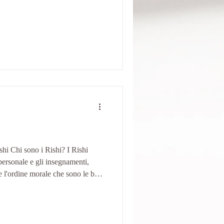
tuoso. Ha rischiato più volte di
ntiero dell’illuminazione, ma alla
ella Verità
shi Chi sono i Rishi? I Rishi
personale e gli insegnamenti,
e l'ordine morale che sono le basi
i
a ispirazione e ci guida a
one spirituale sulla strada
to incontro, tenuto da Milena ,