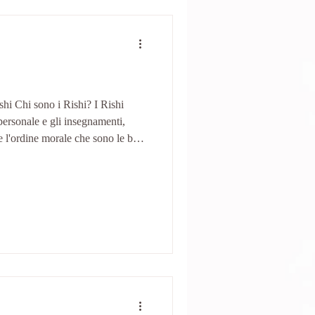
shi Chi sono i Rishi? I Rishi
personale e gli insegnamenti,
e l'ordine morale che sono le basi
i
a ispirazione e ci guida a
one spirituale sulla strada
to secondo incontro, tenuto da
e il sa