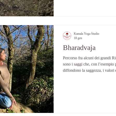
andremo ad approfondire il sagg
Kamala Yoga Studio
18 gen
Bharadvaja
Percorso fra alcuni dei grandi Ri
sono i saggi che, con l’esempio 
diffondono la saggezza, i valori 
della filosofia indù e dello yoga. Approfondire le storie e gl
insegnamenti di questi saggi port
esplorare i regni della comprensi
dell’illuminazione. Durante quest
andremo ad approfondire il sag