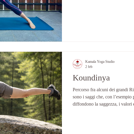
che non è stato lineare, bensì tor
sbagliare strada e deviare dal se
fine è giunto alla comprensione d
Kamala Yoga Studio
2 feb
Koundinya
Percorso fra alcuni dei grandi Ri
sono i saggi che, con l’esempio 
diffondono la saggezza, i valori 
della filosofia indù e dello yoga. Approfondire le storie e gl
insegnamenti di questi saggi port
esplorare i regni della comprensi
dell’illuminazione. Durante ques