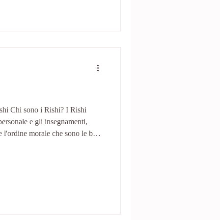
io: Ko
shi Chi sono i Rishi? I Rishi
personale e gli insegnamenti,
e l'ordine morale che sono le basi
i
a ispirazione e ci guida a
one spirituale sulla strada
o incontro, tenuto da Silvia ,
gio: BH