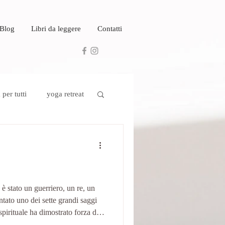
 Blog
Libri da leggere
Contatti
per tutti
yoga retreat
 è stato un guerriero, un re, un
ntato uno dei sette grandi saggi
spirituale ha dimostrato forza di
tale in un percorso esistenziale