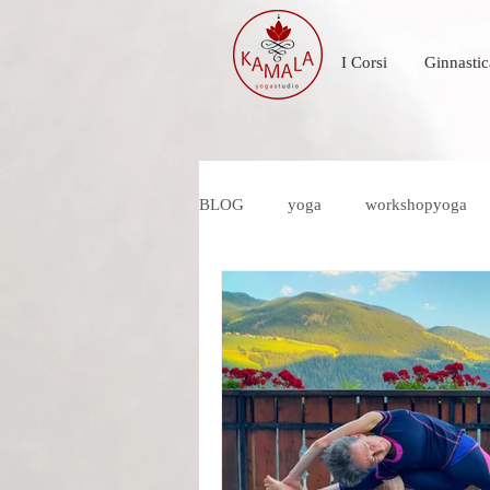
I Corsi
Ginnastic
BLOG
yoga
workshopyoga
yoga e natura
seminario yoga