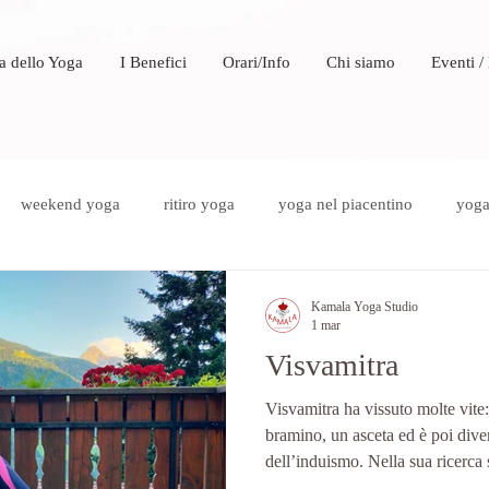
a dello Yoga
I Benefici
Orari/Info
Chi siamo
Eventi /
weekend yoga
ritiro yoga
yoga nel piacentino
yoga 
Kamala Yoga Studio
1 mar
Visvamitra
Visvamitra ha vissuto molte vite:
bramino, un asceta ed è poi dive
dell’induismo. Nella sua ricerca 
volontà e disciplina fisica e men