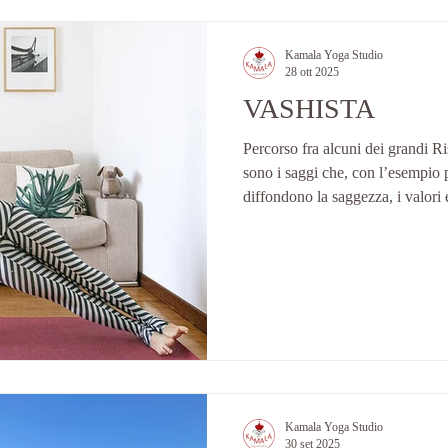
Kamala Yoga Studio
28 ott 2025
VASHISTA
Percorso fra alcuni dei grandi Ri
sono i saggi che, con l’esempio 
diffondono la saggezza, i valori 
della filosofia indù e dello yoga. Approfondire le storie e gl
insegnamenti di questi saggi port
esplorare i regni della comprensi
dell’illuminazione. Durante ques
Milena , andremo ad approfondir
Kamala Yoga Studio
30 set 2025